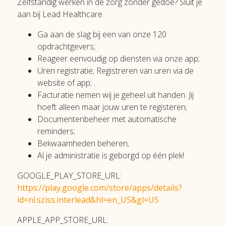
Zelfstandig werken in de zorg zonder gedoe? Sluit je
aan bij Lead Healthcare
Ga aan de slag bij een van onze 120
opdrachtgevers;
Reageer eenvoudig op diensten via onze app;
Uren registratie; Registreren van uren via de
website of app; .
Facturatie nemen wij je geheel uit handen. Jij
hoeft alleen maar jouw uren te registeren;
Documentenbeheer met automatische
reminders;
Bekwaamheden beheren;
Al je administratie is geborgd op één plek!
GOOGLE_PLAY_STORE_URL:
https://play.google.com/store/apps/details?
id=nl.sziss.interlead&hl=en_US&gl=US
APPLE_APP_STORE_URL: